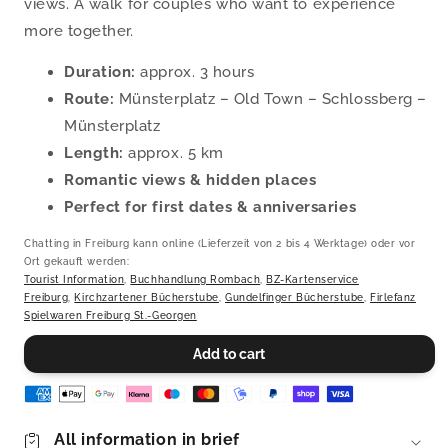
views. A walk for couples who want to experience
more together.
Duration:
approx. 3 hours
Route:
Münsterplatz – Old Town – Schlossberg –
Münsterplatz
Length:
approx. 5 km
Romantic views & hidden places
Perfect for first dates & anniversaries
Chatting in Freiburg kann online (Lieferzeit von 2 bis 4 Werktage) oder vor
Ort gekauft werden:
Tourist Information
,
Buchhandlung Rombach
,
BZ-Kartenservice
Freiburg
,
Kirchzartener Bücherstube
,
Gundelfinger Bücherstube
,
Firlefanz
Spielwaren Freiburg St.-Georgen
Add to cart
All information in brief