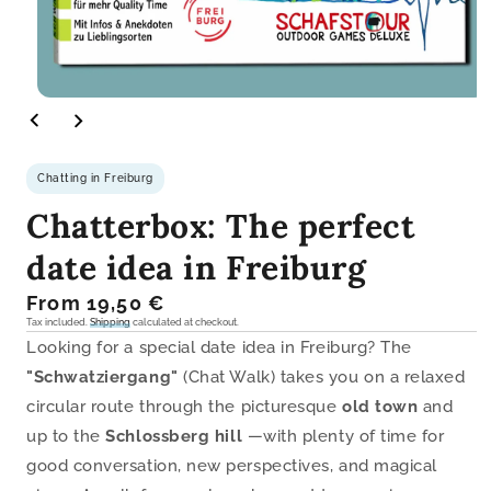
Open
media
1
in
modal
Chatting in Freiburg
Chatterbox: The perfect
date idea in Freiburg
Regular
From 19,50 €
price
Tax included.
Shipping
calculated at checkout.
Looking for a special date idea in Freiburg? The
"Schwatziergang"
(Chat Walk) takes you on a relaxed
circular route through the picturesque
old town
and
up to the
Schlossberg hill
—with plenty of time for
good conversation, new perspectives, and magical