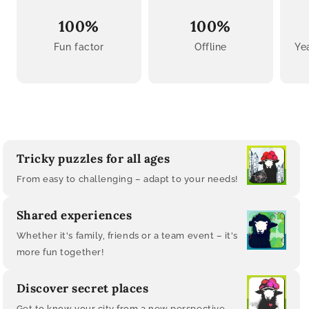
100%
100%
Fun factor
Offline
Ye
Tricky puzzles for all ages
From easy to challenging – adapt to your needs!
Shared experiences
Whether it's family, friends or a team event – ​​it's
more fun together!
Discover secret places
Get to know your city from a new perspective.