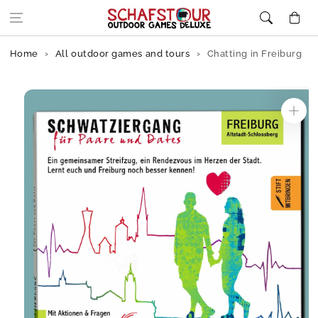
Skip to content
Cart
Home
All outdoor games and tours
Chatting in Freiburg
Skip to
product
information