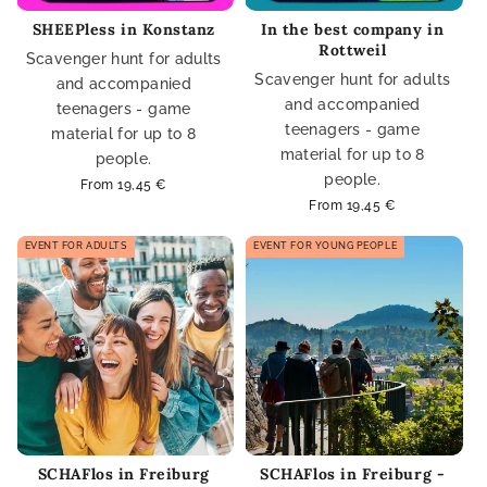
SHEEPless in Konstanz
In the best company in
Rottweil
Scavenger hunt for adults
Scavenger hunt for adults
and accompanied
and accompanied
teenagers - game
teenagers - game
material for up to 8
material for up to 8
people.
people.
Regular
From 19,45 €
price
Regular
From 19,45 €
price
EVENT FOR ADULTS
EVENT FOR YOUNG PEOPLE
SCHAFlos in Freiburg
SCHAFlos in Freiburg -