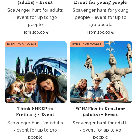
(adults) - Event
Event for young people
Scavenger hunt for adults
Scavenger hunt for young
- event for up to 130
people - event for up to
people
130 people
Regular
From 200,00 €
Regular
From 200,00 €
price
price
EVENT FOR ADULTS
EVENT FOR ADULTS
Think SHEEP in
SCHAFlos in Konstanz
Freiburg - Event
(adults) - Event
Scavenger hunt for adults
Scavenger hunt for adults
- event for up to 130
- event for up to 50
people
people