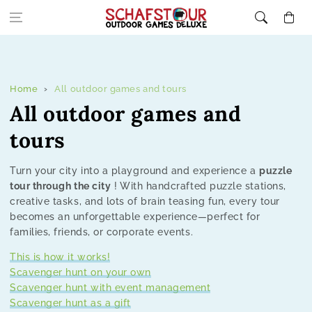
Skip to content
Cart
Home
All outdoor games and tours
C
All outdoor games and
o
tours
l
Turn your city into a playground and experience a
puzzle
l
tour through the city
! With handcrafted puzzle stations,
creative tasks, and lots of brain teasing fun, every tour
e
becomes an unforgettable experience—perfect for
families, friends, or corporate events.
c
This is how it works!
t
Scavenger hunt on your own
Scavenger hunt with event management
i
Scavenger hunt as a gift