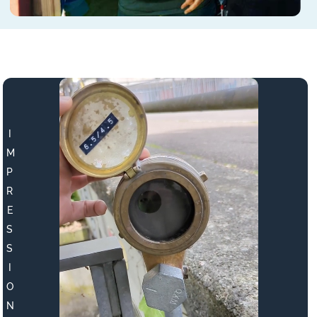
I
M
P
R
E
S
S
I
O
N