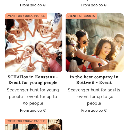
Regular
From 200,00 €
Regular
From 200,00 €
price
price
EVENT FOR YOUNG PEOPLE
EVENT FOR ADULTS
SCHAFlos in Konstanz -
In the best company in
Event for young people
Rottweil - Event
Scavenger hunt for young
Scavenger hunt for adults
people - event for up to
- event for up to 50
50 people
people
Regular
From 200,00 €
Regular
From 200,00 €
price
price
EVENT FOR YOUNG PEOPLE