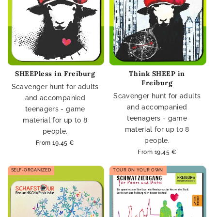
SHEEPless in Freiburg
Think SHEEP in
Freiburg
Scavenger hunt for adults
Scavenger hunt for adults
and accompanied
and accompanied
teenagers - game
teenagers - game
material for up to 8
material for up to 8
people.
people.
Regular
From 19,45 €
price
Regular
From 19,45 €
price
SELF-ORGANIZED
TOUR ON YOUR OWN