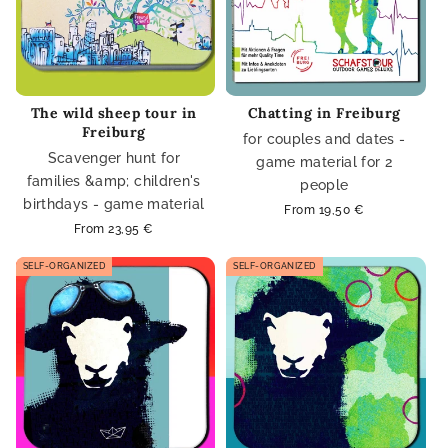
The wild sheep tour in
Chatting in Freiburg
Freiburg
for couples and dates -
Scavenger hunt for
game material for 2
families &amp; children's
people
birthdays - game material
Regular
From 19,50 €
price
Regular
From 23,95 €
price
SELF-ORGANIZED
SELF-ORGANIZED