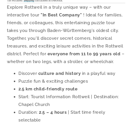
price
Tax included.
Shipping
calculated at checkout.
Explore Rottweil in a truly unique way – with our
interactive tour
"In Best Company"
! Ideal for families,
friends, or colleagues, this entertaining puzzle tour
takes you through Baden-Württemberg's oldest city.
Together, you'll discover secret corners, historical
treasures, and exciting leisure activities in the Rottweil
district. Perfect for
everyone from 11 to 99 years old
–
whether on two legs, with a stroller, or wheelchair.
Discover
culture and history
in a playful way
Puzzle fun & exciting challenges
2.5 km child-friendly route
Start: Tourist Information Rottweil | Destination:
Chapel Church
Duration:
2.5 – 4 hours
| Start time freely
selectable