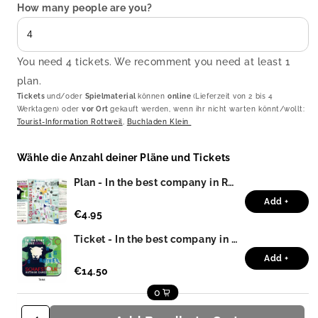
How many people are you?
You need 4 tickets. We recomment you need at least 1
plan.
Tickets
und/oder
Spielmaterial
können
online
(Lieferzeit von 2 bis 4
Werktagen) oder
vor Ort
gekauft werden, wenn ihr nicht warten könnt/wollt:
Tourist-Information Rottweil
,
Buchladen Klein
Wähle die Anzahl deiner Pläne und Tickets
Plan - In the best company in Rottweil
Add +
€4.95
Ticket - In the best company in Rottweil
Add +
€14.50
0