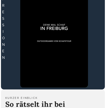
R
E
S
S
I
O
N
E
N
KURZER EINBLICK
So rätselt ihr bei