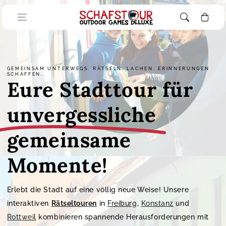
Zum Inhalt
springen
Warenkorb
GEMEINSAM UNTERWEGS. RÄTSELN. LACHEN. ERINNERUNGEN
SCHAFFEN.
Eure Stadttour für
unvergessliche
gemeinsame
Momente!
Erlebt die Stadt auf eine völlig neue Weise! Unsere
interaktiven
Rätseltouren
in
Freiburg
,
Konstanz
und
Rottweil
kombinieren spannende Herausforderungen mit