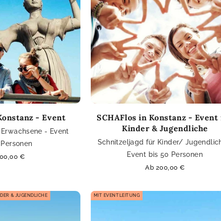
Konstanz - Event
SCHAFlos in Konstanz - Event 
Kinder & Jugendliche
r Erwachsene - Event
Schnitzeljagd für Kinder/ Jugendlic
 Personen
Event bis 50 Personen
maler
00,00 €
s
Normaler
Ab 200,00 €
Preis
NDER & JUGENDLICHE
MIT EVENTLEITUNG