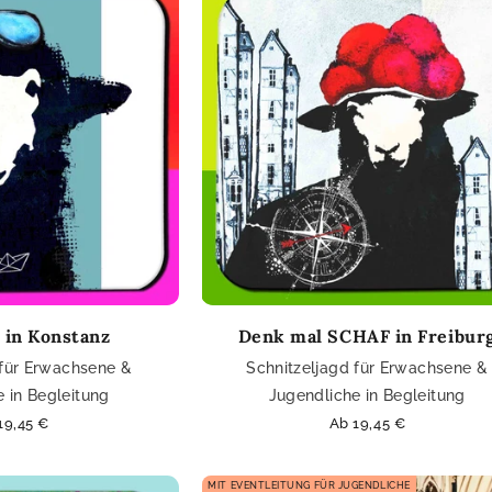
 in Konstanz
Denk mal SCHAF in Freibur
 für Erwachsene &
Schnitzeljagd für Erwachsene &
 in Begleitung
Jugendliche in Begleitung
maler
19,45 €
Normaler
Ab 19,45 €
is
Preis
MIT EVENTLEITUNG FÜR JUGENDLICHE