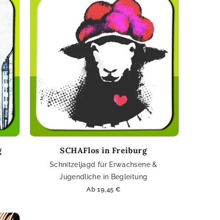
g
SCHAFlos in Freiburg
Schnitzeljagd für Erwachsene &
Jugendliche in Begleitung
Normaler
Ab 19,45 €
Preis