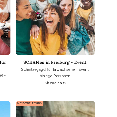
für
SCHAFlos in Freiburg - Event
Schnitzeljagd für Erwachsene - Event
he -
bis 130 Personen
Normaler
Ab 200,00 €
Preis
MIT EVENTLEITUNG