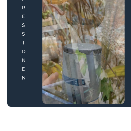
R
E
S
S
I
O
N
E
N