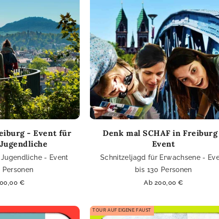
eiburg - Event für
Denk mal SCHAF in Freiburg
 Jugendliche
Event
 Jugendliche - Event
Schnitzeljagd für Erwachsene - Ev
0 Personen
bis 130 Personen
maler
00,00 €
Normaler
Ab 200,00 €
s
Preis
TOUR AUF EIGENE FAUST