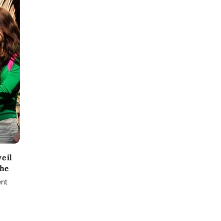
weil
che
ent