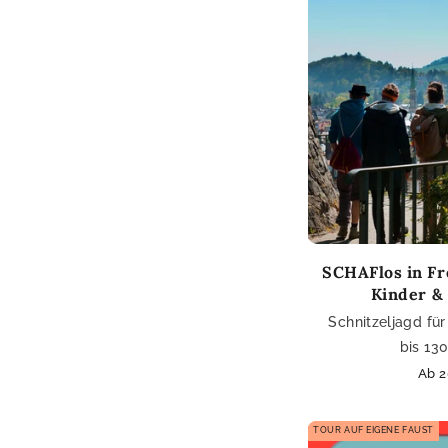
SCHAFlos in Fr
Kinder &
Schnitzeljagd für
bis 13
Nor
Ab 2
Prei
TOUR AUF EIGENE FAUST