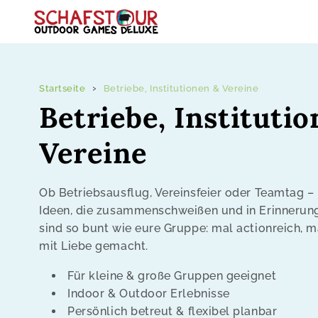
Zum Inhalt
springen
Startseite
Betriebe, Institutionen & Vereine
K
Betriebe, Instituti
o
Vereine
l
Ob Betriebsausflug, Vereinsfeier oder Teamtag – b
Ideen, die zusammenschweißen und in Erinnerung
l
sind so bunt wie eure Gruppe: mal actionreich, 
mit Liebe gemacht.
e
Für kleine & große Gruppen geeignet
k
Indoor & Outdoor Erlebnisse
Persönlich betreut & flexibel planbar