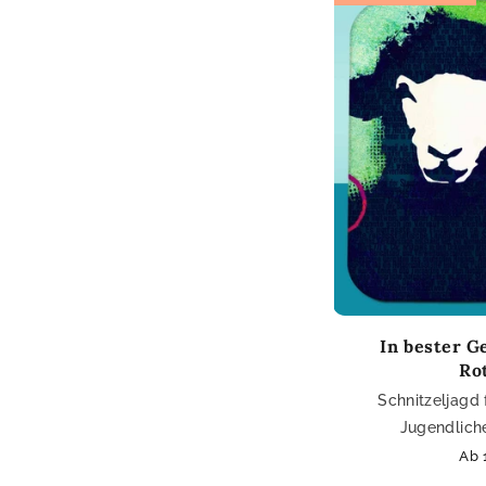
In bester G
Ro
Schnitzeljagd
Jugendliche
Nor
Ab 
Pre