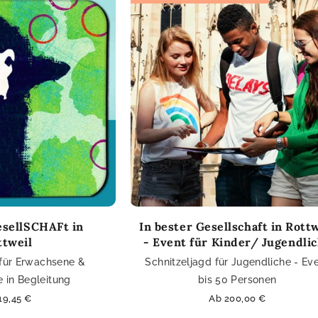
esellSCHAFt in
In bester Gesellschaft in Rott
ttweil
- Event für Kinder/ Jugendli
 für Erwachsene &
Schnitzeljagd für Jugendliche - Ev
 in Begleitung
bis 50 Personen
maler
19,45 €
Normaler
Ab 200,00 €
is
Preis