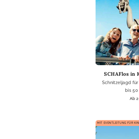
SCHAFlos in 
Schnitzeljagd fü
bis 50
Nor
Ab 2
Prei
MIT EVENTLEITUNG FÜR KI