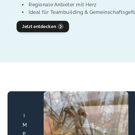
t
Regionale Anbieter mit Herz
Ideal für Teambuilding & Gemeinschaftsgef
i
Jetzt entdecken
o
n
:
I
M
P