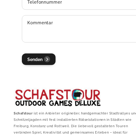
Telefonnummer
Kommentar
Senden
Schafstour
ist ein Anbieter origineller, handgemachter Stadtrallyes un
Schnitzeljagden mit fest installierten Rätselstationen in Städten wie
Freiburg, Konstanz und Rottweil. Die liebevoll gestalteten Touren
verbinden Spiel, Kreativität und gemeinsames Erleben – ideal für