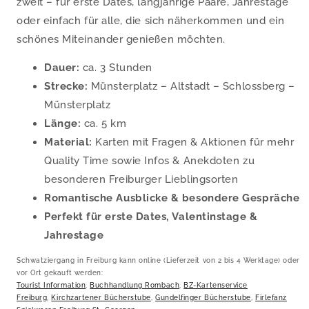
zweit – für erste Dates, langjährige Paare, Jahrestage
oder einfach für alle, die sich näherkommen und ein
schönes Miteinander genießen möchten.
Dauer:
ca. 3 Stunden
Strecke:
Münsterplatz – Altstadt – Schlossberg –
Münsterplatz
Länge:
ca. 5 km
Material:
Karten mit Fragen & Aktionen für mehr
Quality Time sowie Infos & Anekdoten zu
besonderen Freiburger Lieblingsorten
Romantische Ausblicke & besondere Gespräche
Perfekt für erste Dates, Valentinstage &
Jahrestage
Schwatziergang in Freiburg kann online (Lieferzeit von 2 bis 4 Werktage) oder
vor Ort gekauft werden:
Tourist Information
,
Buchhandlung Rombach
,
BZ-Kartenservice
Freiburg
,
Kirchzartener Bücherstube
,
Gundelfinger Bücherstube
,
Firlefanz