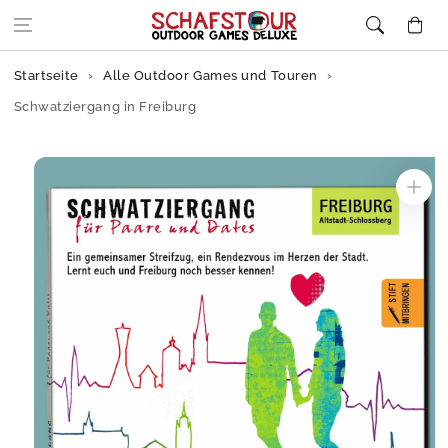
Zum Inhalt
Warenkor
springen
Startseite
Alle Outdoor Games und Touren
Schwatziergang in Freiburg
Zur
Produktinformation
springen