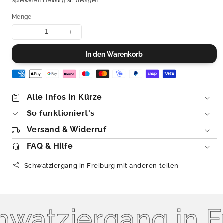
Spielwaren Freiburg St.-Georgen
Menge
Menge
Menge
für
für
In den Warenkorb
Schwatziergang
Schwatziergang
in
in
Freiburg
Freiburg
verringern
erhöhen
Alle Infos in Kürze
So funktioniert's
Versand & Widerruf
FAQ & Hilfe
Schwatziergang in Freiburg mit anderen teilen
atziergang in Fr