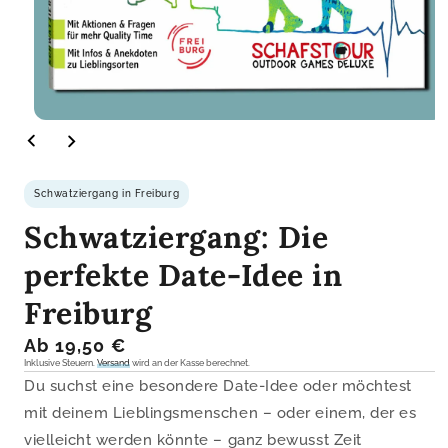
Medien
1
im
Modal
öffnen
Schwatziergang in Freiburg
Schwatziergang: Die
perfekte Date-Idee in
Freiburg
Normaler
Ab 19,50 €
Preis
Inklusive Steuern.
Versand
wird an der Kasse berechnet.
Du suchst eine besondere Date-Idee oder möchtest
mit deinem Lieblingsmenschen – oder einem, der es
vielleicht werden könnte – ganz bewusst Zeit