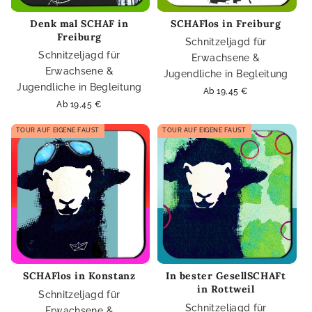
Denk mal SCHAF in
SCHAFlos in Freiburg
Freiburg
Schnitzeljagd für
Schnitzeljagd für
Erwachsene &
Erwachsene &
Jugendliche in Begleitung
Jugendliche in Begleitung
Normaler
Ab 19,45 €
Preis
Normaler
Ab 19,45 €
Preis
TOUR AUF EIGENE FAUST
TOUR AUF EIGENE FAUST
SCHAFlos in Konstanz
In bester GesellSCHAFt
in Rottweil
Schnitzeljagd für
Schnitzeljagd für
Erwachsene &