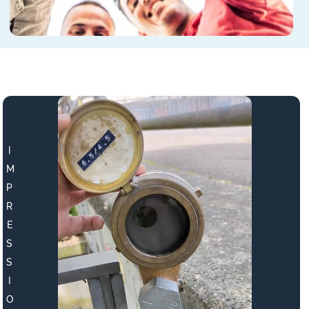
I
M
P
R
E
S
S
I
O