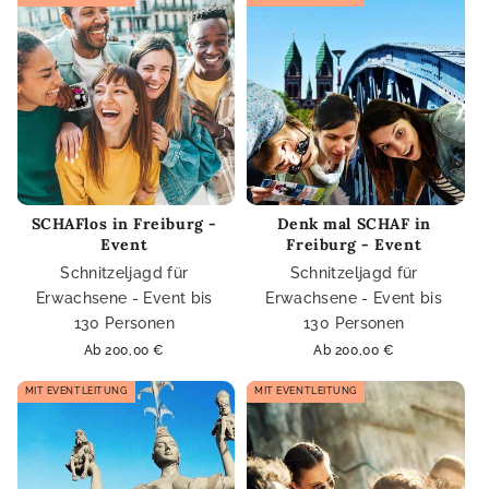
SCHAFlos in Freiburg -
Denk mal SCHAF in
Event
Freiburg - Event
Schnitzeljagd für
Schnitzeljagd für
Erwachsene - Event bis
Erwachsene - Event bis
130 Personen
130 Personen
Normaler
Ab 200,00 €
Normaler
Ab 200,00 €
Preis
Preis
MIT EVENTLEITUNG
MIT EVENTLEITUNG