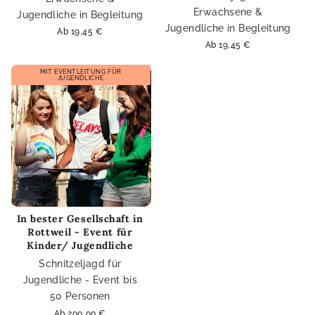
Erwachsene &
Jugendliche in Begleitung
Jugendliche in Begleitung
Normaler
Ab 19,45 €
Preis
Normaler
Ab 19,45 €
Preis
MIT EVENTLEITUNG FÜR
JUGENDLICHE
In bester Gesellschaft in
Rottweil - Event für
Kinder/ Jugendliche
Schnitzeljagd für
Jugendliche - Event bis
50 Personen
Normaler
Ab 200,00 €