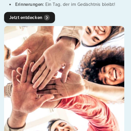
o
Erinnerungen:
Ein Tag, der im Gedächtnis bleibt!
n
Jetzt entdecken
: