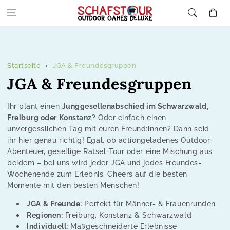
Zum Inhalt
Warenkor
springen
Startseite
JGA & Freundesgruppen
K
JGA & Freundesgruppen
o
Ihr plant einen
Junggesellenabschied im Schwarzwald,
l
Freiburg oder Konstanz
? Oder einfach einen
unvergesslichen Tag mit euren Freund:innen? Dann seid
l
ihr hier genau richtig! Egal, ob actiongeladenes Outdoor-
Abenteuer, gesellige Rätsel-Tour oder eine Mischung aus
e
beidem – bei uns wird jeder JGA und jedes Freundes-
Wochenende zum Erlebnis. Cheers auf die besten
k
Momente mit den besten Menschen!
t
JGA & Freunde:
Perfekt für Männer- & Frauenrunden
i
Regionen:
Freiburg, Konstanz & Schwarzwald
Individuell:
Maßgeschneiderte Erlebnisse