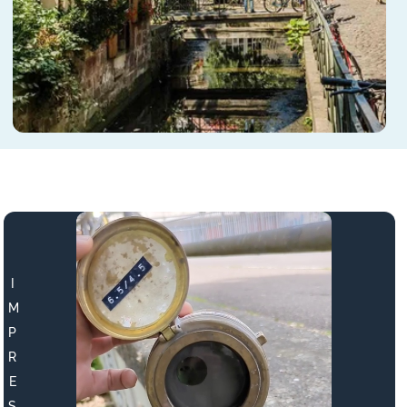
I
M
P
R
E
S