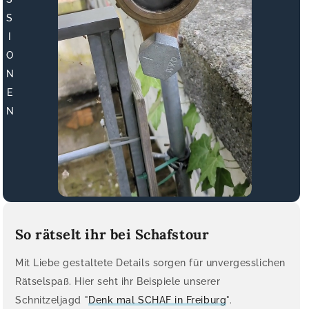
S
I
O
N
E
N
So rätselt ihr bei Schafstour
Mit Liebe gestaltete Details sorgen für unvergesslichen
Rätselspaß. Hier seht ihr Beispiele unserer
Schnitzeljagd "
Denk mal SCHAF in Freiburg
".