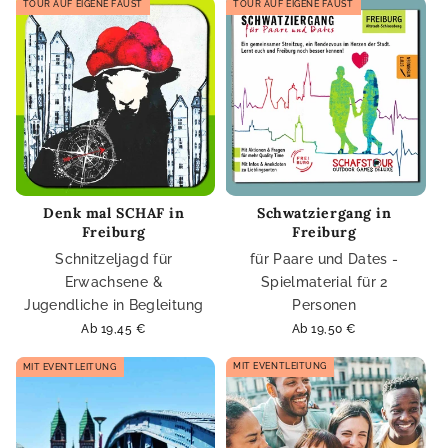
TOUR AUF EIGENE FAUST
TOUR AUF EIGENE FAUST
Denk mal SCHAF in
Schwatziergang in
Freiburg
Freiburg
Schnitzeljagd für
für Paare und Dates -
Erwachsene &
Spielmaterial für 2
Jugendliche in Begleitung
Personen
Normaler
Ab 19,45 €
Normaler
Ab 19,50 €
Preis
Preis
MIT EVENTLEITUNG
MIT EVENTLEITUNG