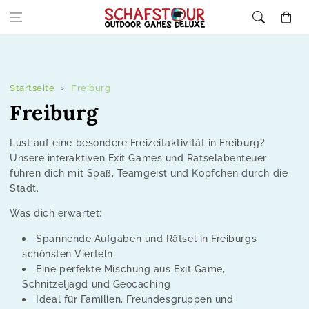
Zum Inhalt
Warenkor
springen
Startseite
Freiburg
K
Freiburg
o
Lust auf eine besondere Freizeitaktivität in Freiburg?
l
Unsere interaktiven Exit Games und Rätselabenteuer
führen dich mit Spaß, Teamgeist und Köpfchen durch die
l
Stadt.
e
Was dich erwartet:
k
Spannende Aufgaben und Rätsel in Freiburgs
schönsten Vierteln
t
Eine perfekte Mischung aus Exit Game,
Schnitzeljagd und Geocaching
i
Ideal für Familien, Freundesgruppen und