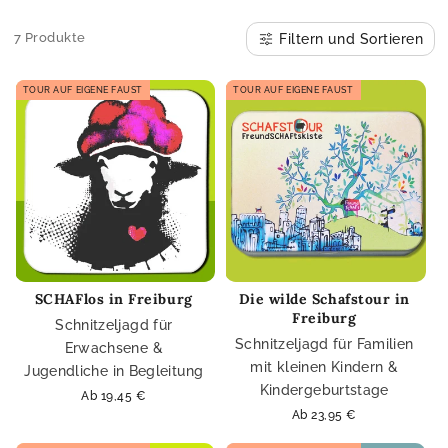
7 Produkte
Filtern und Sortieren
TOUR AUF EIGENE FAUST
TOUR AUF EIGENE FAUST
SCHAFlos in Freiburg
Die wilde Schafstour in
Freiburg
Schnitzeljagd für
Schnitzeljagd für Familien
Erwachsene &
mit kleinen Kindern &
Jugendliche in Begleitung
Kindergeburtstage
Normaler
Ab 19,45 €
Preis
Normaler
Ab 23,95 €
Preis