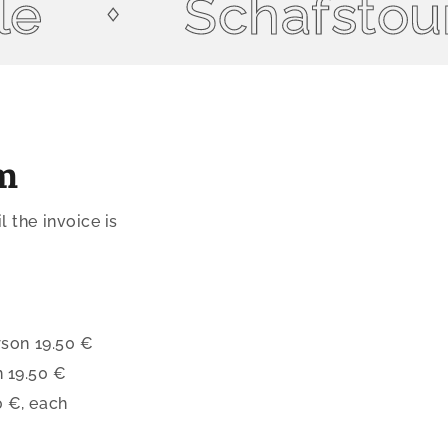
Schafstour
m
 the invoice is
rson 19.50 €
n 19.50 €
0 €, each