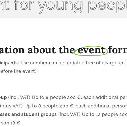
for young people
ation about the
event
for
cipants:
The number can be updated free of charge until
efore the event).
oup
(incl. VAT) Up to 8 people 200 €, each additional pe
(plus VAT) Up to 8 people 200 €, each additional perso
asses and student groups
(incl. VAT) Up to 12 people 20
rson 18 €