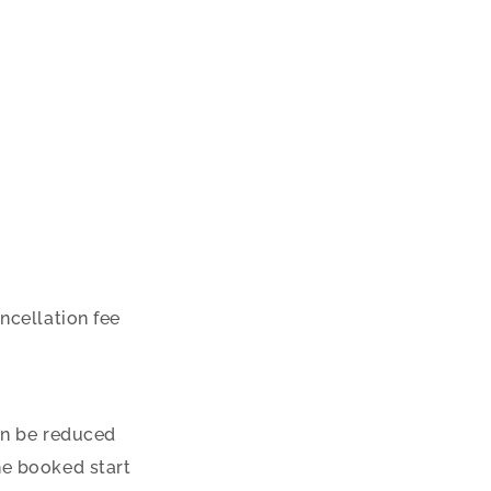
ncellation fee
an be reduced
he booked start