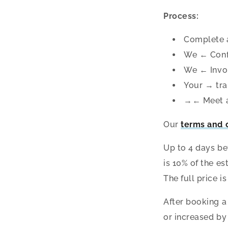
Process:
Complete 
We ← Confi
We ← Invoi
Your → tra
→← Meet at
Our
terms and 
Up to 4 days be
is 10% of the es
The full price i
After booking a
or increased by