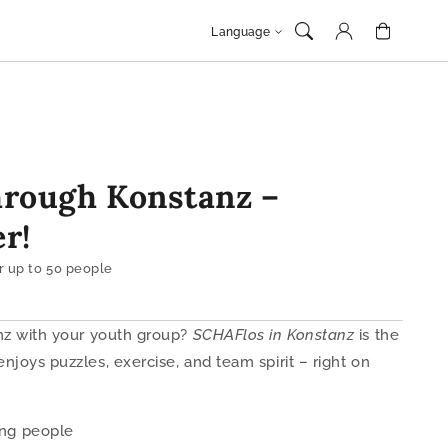
Log
Cart
Language
in
hrough Konstanz –
r!
r up to 50 people
nz with your youth group?
SCHAFlos in Konstanz
is the
joys puzzles, exercise, and team spirit – right on
ung people