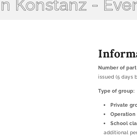
Konstanz - Event 
Inform
Number of parti
issued (5 days b
Type of group:
Private gr
Operation
School cl
additional pe