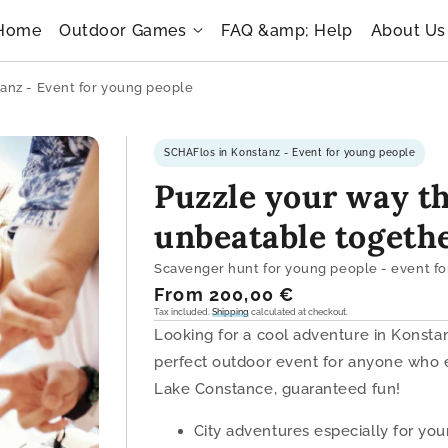
Home
Outdoor Games
FAQ &amp; Help
About Us
anz - Event for young people
SCHAFlos in Konstanz - Event for young people
Puzzle your way t
unbeatable togethe
Scavenger hunt for young people - event fo
Regular
From 200,00 €
Tax included.
Shipping
calculated at checkout.
price
Looking for a cool adventure in Konsta
perfect outdoor event for anyone who en
Lake Constance, guaranteed fun!
City adventures especially for yo