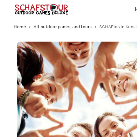
Skip to content
Home
All outdoor games and tours
SCHAFlos in Konst
Skip to
product
information