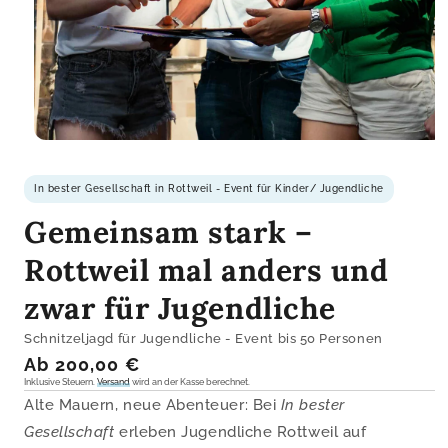
Medien
1
im
In bester Gesellschaft in Rottweil - Event für Kinder/ Jugendliche
Modal
öffnen
Gemeinsam stark –
Rottweil mal anders und
zwar für Jugendliche
Schnitzeljagd für Jugendliche - Event bis 50 Personen
Normaler
Ab 200,00 €
Preis
Inklusive Steuern.
Versand
wird an der Kasse berechnet.
Alte Mauern, neue Abenteuer: Bei
In bester
Gesellschaft
erleben Jugendliche Rottweil auf